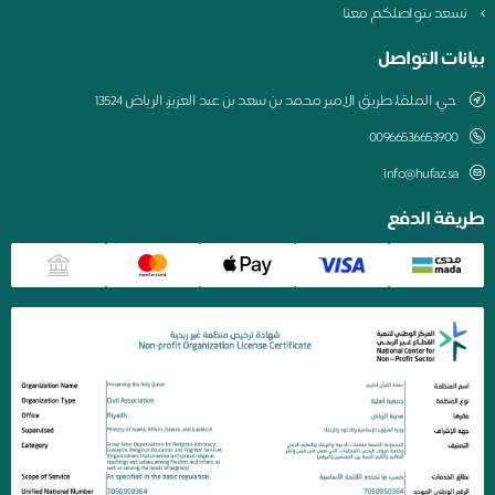
نسعد بتواصلكم معنا
بيانات التواصل
حي، الملقا، طريق الامير محمد بن سعد بن عبد العزيز، الرياض 13524
00966536653900
info@hufaz.sa
طريقة الدفع