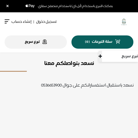
×
يمكنك التبرع باستخدام (أبل باي) باستخدام متصفح سفاري
تسجيل دخول
|
إنشاء حساب
سلة التبرعات
تبرع سريع
)
0
(
سريع
نسعد بتواصلكم معنا
عد باستقبال استفساراتكم على جوال 0536653900