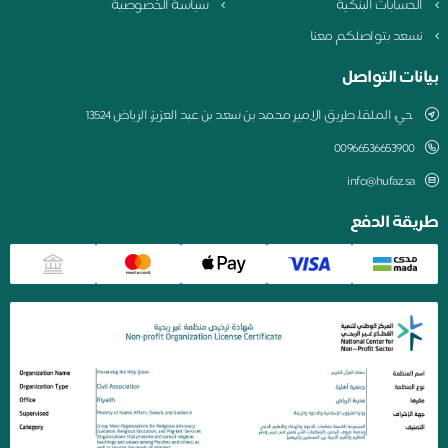
لحسابات البنكية
سياسة الخصوصية
سعد بتواصلكم معنا
نات التواصل
حي، الملقا، طريق الامير محمد بن سعد بن عبد العزيز، الرياض 13524
00966536653900
info@hufaz.sa
يقة الدفع