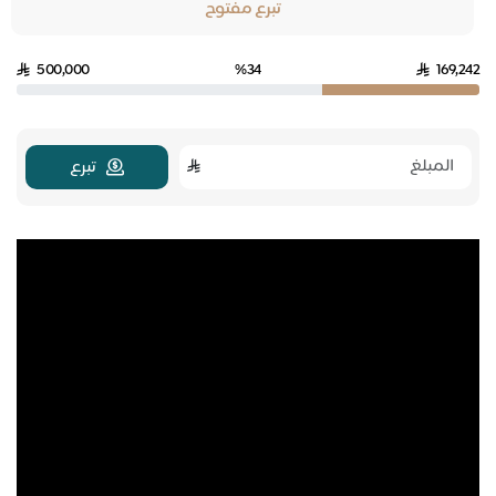
تبرع مفتوح
500,000
%34
169,242
تبرع